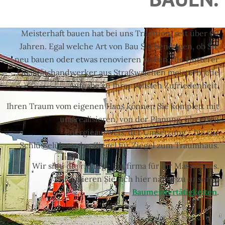
Ihre zuverlässige Baufirma im Salzburger 
Meisterhaft bauen hat bei uns Tradition, seit über 60
Jahren. Egal welche Art von Bau Sie benötigen, ob Sie
neu bauen oder etwas renovieren wollen, die Hutterer
Qualitätshandwerker aus Straßwalchen meistern jede
Aufgabe zu Ihrer vollsten Zufriedenheit.
Ihren Traum vom eigenen Haus können Sie komplett mit
uns realisieren, von der Planung, über den
Energieausweis, der Umsetzung - bis zur
Schlüsselübergabe. Ziegel für Ziegel zum Traumhaus.
Wir sind die richtige Baufirma für Ihr Massivhaus.
Informieren Sie sich hier näher zu unseren
Baumeistertätigkeiten
.