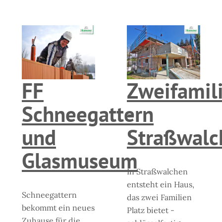
FF
Zweifamil
Schneegattern
-
und
Straßwalc
Glasmuseum
In Straßwalchen
entsteht ein Haus,
Schneegattern
das zwei Familien
bekommt ein neues
Platz bietet -
Zuhause für die