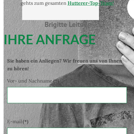
gehts zum gesamten
Hutterer-Top-Team!
Brigitte Leitner
IHRE ANFRAGE
Sie haben ein Anliegen? Wir freuen uns von Ihnen
zu hören!
Vor- und Nachname
(*)
E-mail
(*)