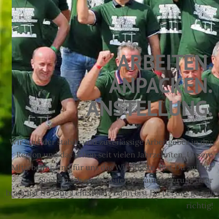
ARBEITEN.
ANPACKEN.
ANSTELLUNG.
Wir sind der stabile und zuverlässige Arbeitgeber in der
Region und das schon seit vielen Jahrzehnten. Unsere
Mitarbeiter sind für uns das Wichtigste. Bist Du auf der
Suche nach einer neuen Herausforderung oder
brauchst Du eine Lehrstelle? Dann bist Du bei uns genau
richtig!