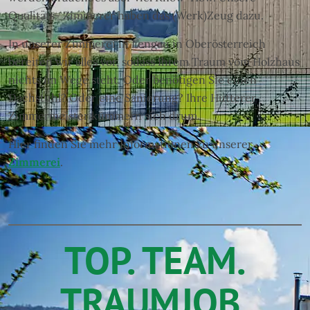
Qualitäts- Zimmerer haben das (Werk)Zeug dazu.
In unserer Zimmerei in Lengau in Oberösterreich
bereiten wir alles vor, sodass Ihrem Traum vom Holzhaus
nichts im Wege steht. Oder benötigen Sie einen
Dachstuhl? Oder eine Sanierung? Ihre Hutterer
Zimmermeister kümmern sich drum.
Hier finden Sie mehr Informationen zu unserer
Zimmerei
.
TOP. TEAM.
TRAUMJOB.