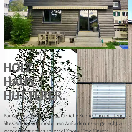
HOLZ.
HAUS.
HUTTERER.
Bauen mit Holz ist eine natürliche Sache. Um mit dem
ältesten Baustoff modernen Anforderungen gerecht zu
werden braucht es aber viel Know-How. Unsere