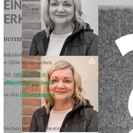
EINMAL.
ERKUNDIGEN.
HUTTERER Bau GmbH
Bahnhofstraße 110
A-5204 Straßwalchen
Tel.:
06215/8304-0
office@hutterer-bau.at
zu den
Öffnungszeiten
Suchen Sie jemand bestimmten aus unserem Team? Hier