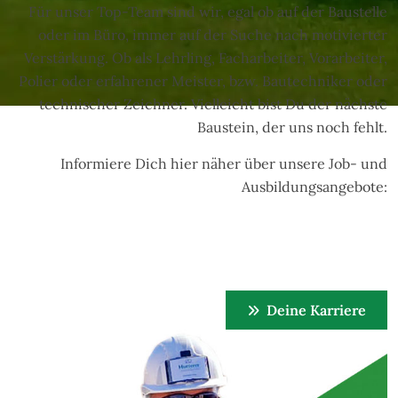
Für unser Top-Team sind wir, egal ob auf der Baustelle
oder im Büro, immer auf der Suche nach motivierter
Verstärkung. Ob als Lehrling, Facharbeiter, Vorarbeiter,
Polier oder erfahrener Meister, bzw. Bautechniker oder
technischer Zeichner. Vielleicht bist Du der nächste
Baustein, der uns noch fehlt.
Informiere Dich hier näher über unsere Job- und
Ausbildungsangebote:
Deine Karriere