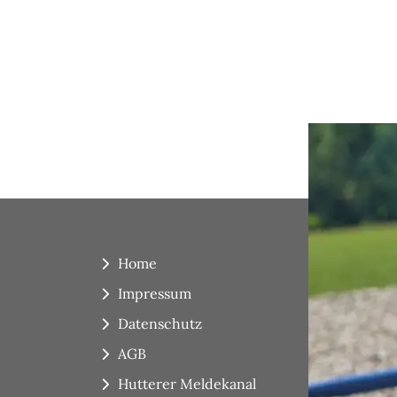
Home
HUTT
Impressum
Bahnho
Datenschutz
A-520
AGB
Tel: 
Hutterer Meldekanal
office