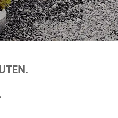
UTEN.
.